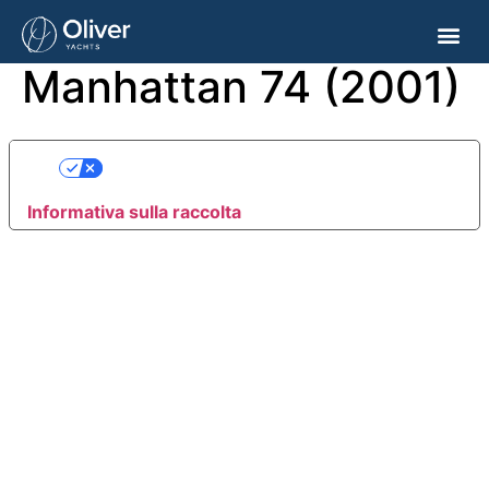
Sunseeker
Manhattan 74 (2001)
NEW B
VALUTA L
Le tue preferenze relative alla privacy
Informativa sulla raccolta