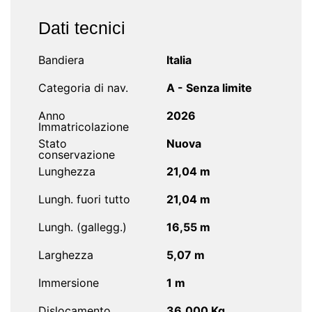
Dati tecnici
Bandiera
Italia
Categoria di nav.
A - Senza limite
Anno
2026
Immatricolazione
Stato
Nuova
conservazione
Lunghezza
21,04 m
Lungh. fuori tutto
21,04 m
Lungh. (gallegg.)
16,55 m
Larghezza
5,07 m
Immersione
1 m
Dislocamento
36.000 Kg