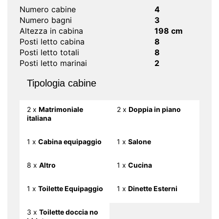
Numero cabine
4
Numero bagni
3
Altezza in cabina
198 cm
Posti letto cabina
8
Posti letto totali
8
Posti letto marinai
2
Tipologia cabine
2 x
Matrimoniale
2 x
Doppia in piano
italiana
1 x
Cabina equipaggio
1 x
Salone
8 x
Altro
1 x
Cucina
1 x
Toilette Equipaggio
1 x
Dinette Esterni
3 x
Toilette doccia no