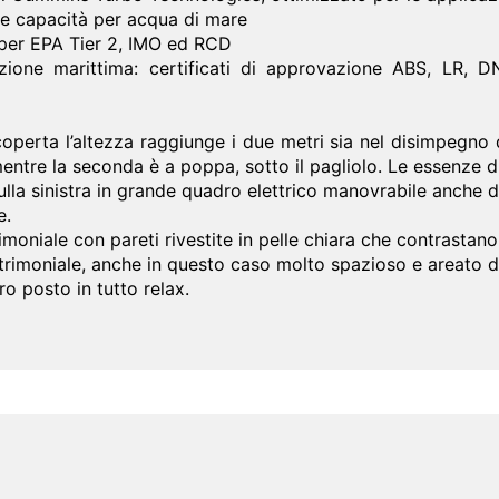
nde capacità per acqua di mare
o per EPA Tier 2, IMO ed RCD
cazione marittima: certificati di approvazione ABS, LR, D
coperta l’altezza raggiunge i due metri sia nel disimpegno 
mentre la seconda è a poppa, sotto il pagliolo. Le essenze 
ulla sinistra in grande quadro elettrico manovrabile anche da
e.
moniale con pareti rivestite in pelle chiara che contrastan
trimoniale, anche in questo caso molto spazioso e areato d
o posto in tutto relax.