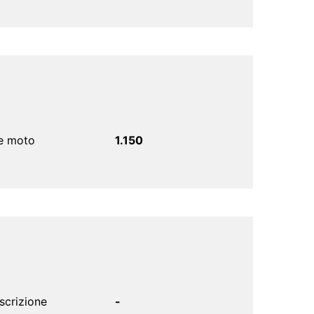
e moto
1.150
scrizione
-