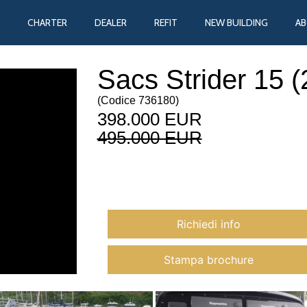
CHARTER
DEALER
REFIT
NEW BUILDING
A
Sacs Strider 15 
(
Codice
736180
)
398.000 EUR
495.000 EUR
Richiedi info
Stampa brochure