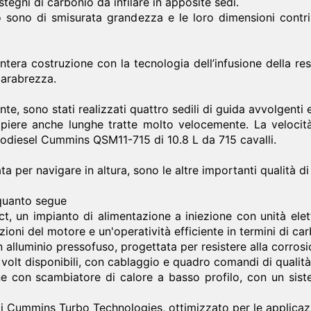
stegni di carbonio da infilare in apposite sedi.
 sono di smisurata grandezza e le loro dimensioni contrib
ntera costruzione con la tecnologia dell’infusione della r
parabrezza.
e, sono stati realizzati quattro sedili di guida avvolgenti e
iere anche lunghe tratte molto velocemente. La velocità 
odiesel Cummins QSM11-715 di 10.8 L da 715 cavalli.
a per navigare in altura, sono le altre importanti qualità 
 quanto segue
, un impianto di alimentazione a iniezione con unità elet
ioni del motore e un'operatività efficiente in termini di ca
 alluminio pressofuso, progettata per resistere alla corrosion
4 volt disponibili, con cablaggio e quadro comandi di qualit
e con scambiatore di calore a basso profilo, con un sis
Cummins Turbo Technologies, ottimizzato per le applicazioni