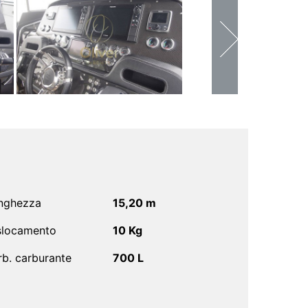
nghezza
15,20 m
slocamento
10 Kg
rb. carburante
700 L