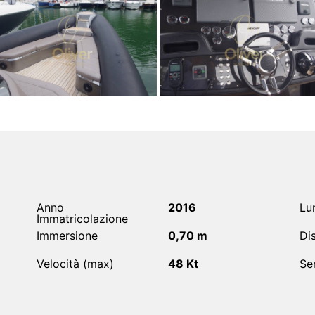
Anno
2016
Lu
Immatricolazione
Immersione
0,70 m
Di
Velocità (max)
48 Kt
Se