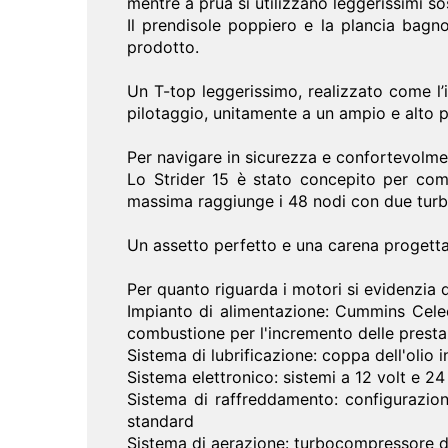
mentre a prua si utilizzano leggerissimi so
Il prendisole poppiero e la plancia bagno
prodotto.
Un T-top leggerissimo, realizzato come l’i
pilotaggio, unitamente a un ampio e alto 
Per navigare in sicurezza e confortevolment
Lo Strider 15 è stato concepito per comp
massima raggiunge i 48 nodi con due turb
Un assetto perfetto e una carena progettat
Per quanto riguarda i motori si evidenzia
Impianto di alimentazione: Cummins Celect
combustione per l'incremento delle prestaz
Sistema di lubrificazione: coppa dell'olio in
Sistema elettronico: sistemi a 12 volt e 2
Sistema di raffreddamento: configurazion
standard
Sistema di aerazione: turbocompressore di 