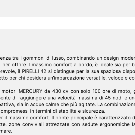
llenza tra i gommoni di lusso, combinando un design moder
per offrire il massimo comfort a bordo, è ideale sia per br
vole, il PIRELLI 42 si distingue per la sua spaziosa dispo
etto per chi desidera un’imbarcazione versatile, veloce e co
i motori MERCURY da 430 cv con solo 100 ore di moto, ga
sente di raggiungere una velocità massima di 45 nodi e una
attiva, sia in acque calme che più agitate. La combinazione
compromessi in termini di stabilità e sicurezza.
per il massimo comfort. Il ponte principale è caratterizzato
tte, zone conviviali attrezzate con sedute ergonomiche l
 mare.