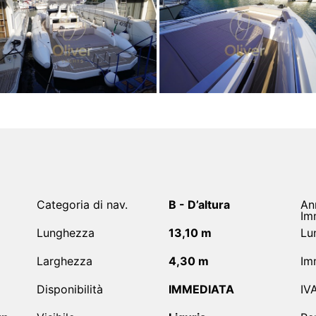
Categoria di nav.
B - D’altura
An
Im
Lunghezza
13,10 m
Lun
Larghezza
4,30 m
Im
Disponibilità
IMMEDIATA
IV