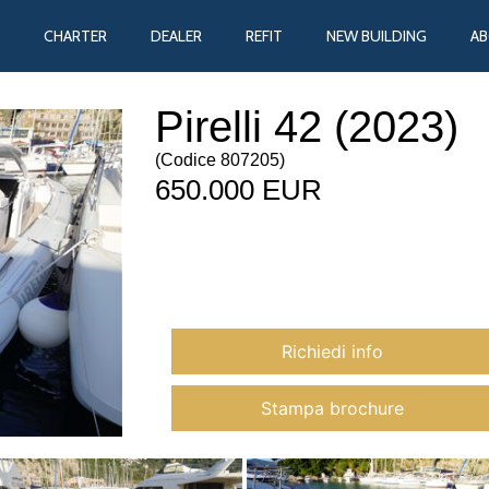
CHARTER
DEALER
REFIT
NEW BUILDING
A
Pirelli 42 (2023)
(
Codice
807205
)
650.000 EUR
Richiedi info
Stampa brochure