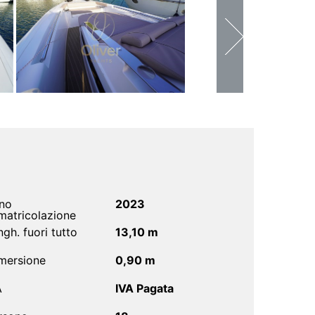
no
2023
matricolazione
gh. fuori tutto
13,10 m
mersione
0,90 m
A
IVA Pagata