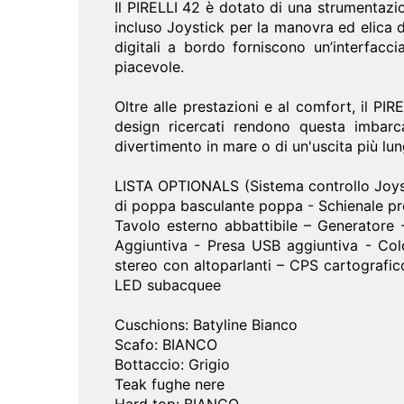
Il PIRELLI 42 è dotato di una strumentaz
incluso Joystick per la manovra ed elica d
digitali a bordo forniscono un’interfacc
piacevole.
Oltre alle prestazioni e al comfort, il PIR
design ricercati rendono questa imbarca
divertimento in mare o di un'uscita più lun
LISTA OPTIONALS (Sistema controllo Joysti
di poppa basculante poppa - Schienale pr
Tavolo esterno abbattibile – Generatore -
Aggiuntiva - Presa USB aggiuntiva - Col
stereo con altoparlanti – CPS cartograf
LED subacquee
Cuschions: Batyline Bianco
Scafo: BIANCO
Bottaccio: Grigio
Teak fughe nere