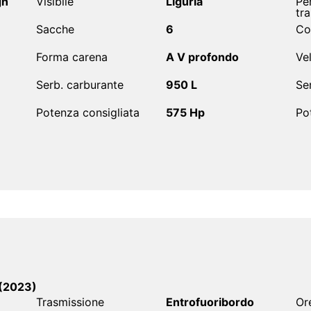
gn
Visibile
Liguria
Pe
tra
Sacche
6
Co
Forma carena
A V profondo
Ve
Serb. carburante
950 L
Se
Potenza consigliata
575 Hp
Po
(2023)
Trasmissione
Entrofuoribordo
Or