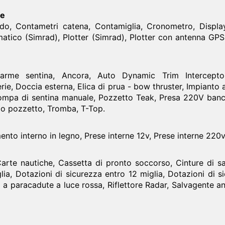
ne
do, Contametri catena, Contamiglia, Cronometro, Displa
matico (Simrad), Plotter (Simrad), Plotter con antenna GP
arme sentina, Ancora, Auto Dynamic Trim Interceptor, A
rie, Doccia esterna, Elica di prua - bow thruster, Impianto
Pompa di sentina manuale, Pozzetto Teak, Presa 220V ban
olo pozzetto, Tromba, T-Top.
imento interno in legno, Prese interne 12v, Prese interne 220
rte nautiche, Cassetta di pronto soccorso, Cinture di sa
glia, Dotazioni di sicurezza entro 12 miglia, Dotazioni di 
i a paracadute a luce rossa, Riflettore Radar, Salvagente 