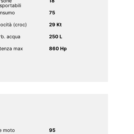
rsone
18
sportabili
nsumo
75
locità (croc)
29 Kt
rb. acqua
250 L
tenza max
860 Hp
e moto
95