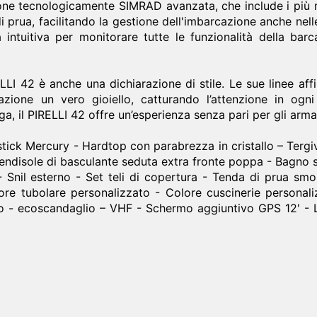
ione tecnologicamente SIMRAD avanzata, che include i più m
i prua, facilitando la gestione dell'imbarcazione anche nell
ia intuitiva per monitorare tutte le funzionalità della ba
ELLI 42 è anche una dichiarazione di stile. Le sue linee affil
zione un vero gioiello, catturando l’attenzione in ogni
ga, il PIRELLI 42 offre un’esperienza senza pari per gli armat
ck Mercury - Hardtop con parabrezza in cristallo – Tergive
endisole di basculante seduta extra fronte poppa - Bagno
 Snil esterno - Set teli di copertura - Tenda di prua smo
ore tubolare personalizzato - Colore cuscinerie person
ico - ecoscandaglio – VHF - Schermo aggiuntivo GPS 12' -