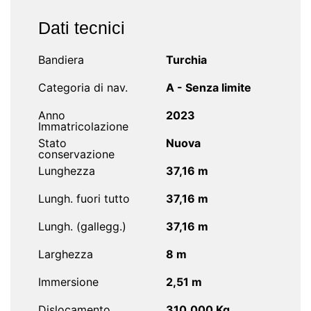
Dati tecnici
Bandiera
Turchia
Categoria di nav.
A - Senza limite
Anno
2023
Immatricolazione
Stato
Nuova
conservazione
Lunghezza
37,16 m
Lungh. fuori tutto
37,16 m
Lungh. (gallegg.)
37,16 m
Larghezza
8 m
Immersione
2,51 m
Dislocamento
310.000 Kg