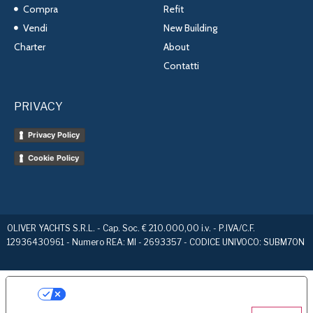
Compra
Refit
Vendi
New Building
Charter
About
Contatti
PRIVACY
Privacy Policy
Cookie Policy
OLIVER YACHTS S.R.L. - Cap. Soc. € 210.000,00 i.v. - P.IVA/C.F.
12936430961 - Numero REA: MI - 2693357 - CODICE UNIVOCO: SUBM70N
Le tue preferenze relative alla privacy