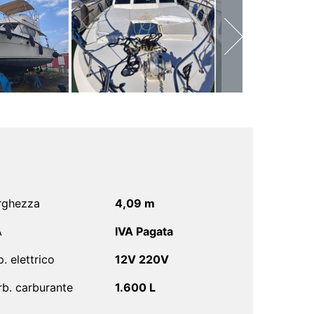
rghezza
4,09 m
A
IVA Pagata
. elettrico
12V 220V
rb. carburante
1.600 L