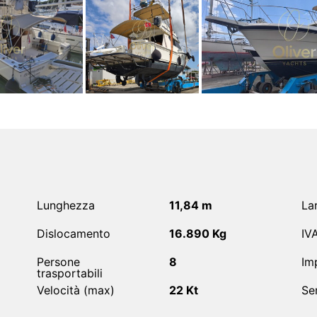
Lunghezza
11,84 m
La
Dislocamento
16.890 Kg
IV
Persone
8
Imp
trasportabili
Velocità (max)
22 Kt
Se