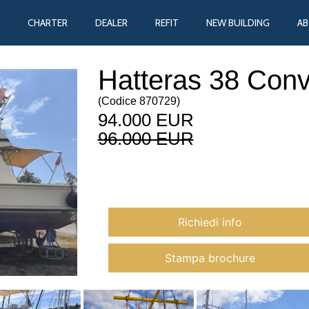
CHARTER
DEALER
REFIT
NEW BUILDING
A
Hatteras 38 Conv
(
Codice
870729
)
94.000 EUR
96.000 EUR
Richiedi info
Stampa brochure