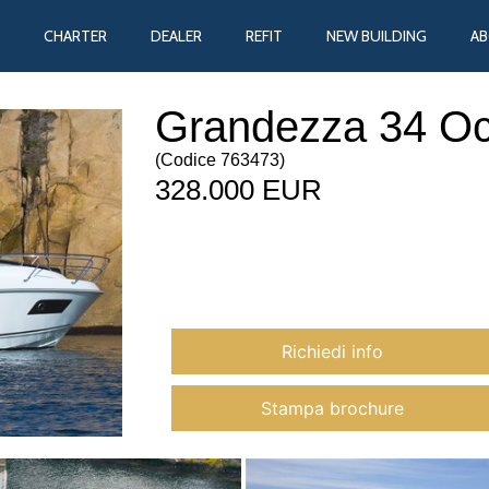
CHARTER
DEALER
REFIT
NEW BUILDING
A
Grandezza 34 Oc
(
Codice
763473
)
328.000 EUR
Richiedi info
Stampa brochure