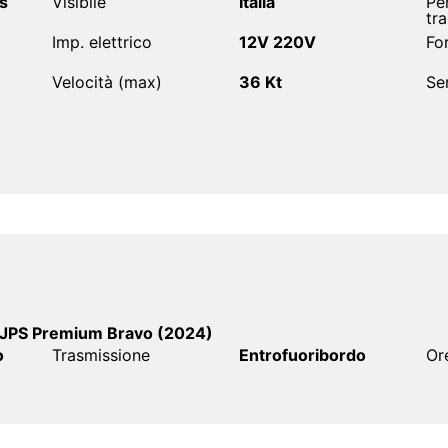
s
Visibile
Italia
Pe
tra
Imp. elettrico
12V 220V
Fo
Velocità (max)
36 Kt
Se
e JPS Premium Bravo (2024)
o
Trasmissione
Entrofuoribordo
Or