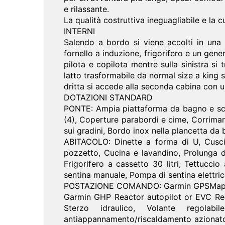
e rilassante.
La qualità costruttiva ineguagliabile e la
INTERNI
Salendo a bordo si viene accolti in una 
fornello a induzione, frigorifero e un gen
pilota e copilota mentre sulla sinistra s
latto trasformabile da normal size a king s
dritta si accede alla seconda cabina con 
DOTAZIONI STANDARD
PONTE: Ampia piattaforma da bagno e scal
(4), Coperture parabordi e cime, Corrimano
sui gradini, Bordo inox nella plancetta da
ABITACOLO: Dinette a forma di U, Cuscine
pozzetto, Cucina e lavandino, Prolunga del
Frigorifero a cassetto 30 litri, Tettucci
sentina manuale, Pompa di sentina elettri
POSTAZIONE COMANDO: Garmin GPSMap 841
Garmin GHP Reactor autopilot or EVC Rea
Sterzo idraulico, Volante regolabil
antiappannamento/riscaldamento azionato 