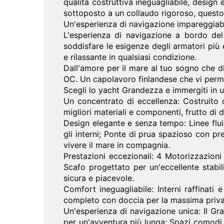
qualità costruttiva ineguagliabile, design
sottoposto a un collaudo rigoroso, questo
Un'esperienza di navigazione impareggiabi
L'esperienza di navigazione a bordo del
soddisfare le esigenze degli armatori più
e rilassante in qualsiasi condizione.
Dall'amore per il mare al tuo sogno che d
OC. Un capolavoro finlandese che vi permet
Scegli lo yacht Grandezza e immergiti in u
Un concentrato di eccellenza: Costruito c
migliori materiali e componenti, frutto di
Design elegante e senza tempo: Linee fluid
gli interni; Ponte di prua spazioso con pr
vivere il mare in compagnia.
Prestazioni eccezionali: 4 Motorizzazion
Scafo progettato per un'eccellente stabil
sicura e piacevole.
Comfort ineguagliabile: Interni raffinat
completo con doccia per la massima privac
Un'esperienza di navigazione unica: Il Gra
per un'avventura più lunga; Spazi comodi 