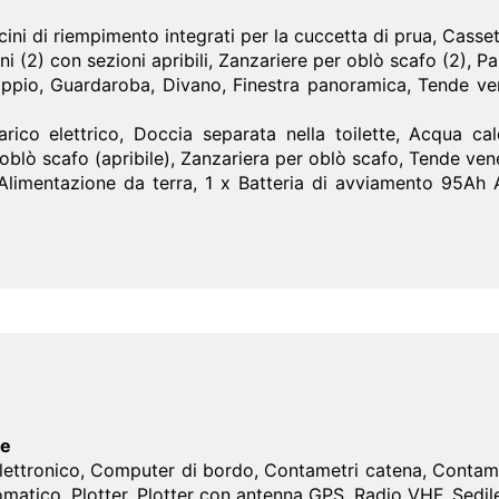
i di riempimento integrati per la cuccetta di prua, Casset
i (2) con sezioni apribili, Zanzariere per oblò scafo (2), P
io, Guardaroba, Divano, Finestra panoramica, Tende venez
 elettrico, Doccia separata nella toilette, Acqua cald
oblò scafo (apribile), Zanzariera per oblò scafo, Tende ve
imentazione da terra, 1 x Batteria di avviamento 95Ah 
ne
ettronico, Computer di bordo, Contametri catena, Contami
tomatico, Plotter, Plotter con antenna GPS, Radio VHF, Sedil