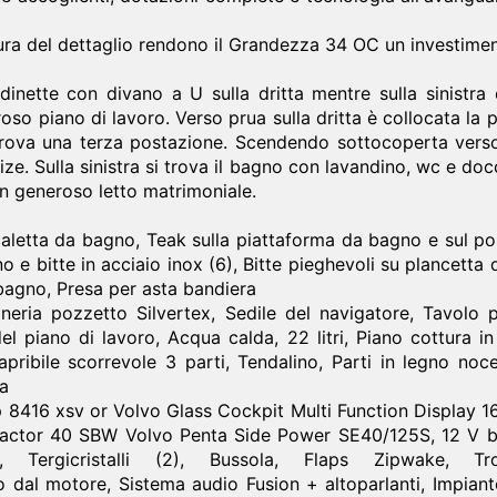
 cura del dettaglio rendono il Grandezza 34 OC un investimen
dinette con divano a U sulla dritta mentre sulla sinistra 
eroso piano di lavoro. Verso prua sulla dritta è collocata l
i trova una terza postazione. Scendendo sottocoperta vers
ize. Sulla sinistra si trova il bagno con lavandino, wc e do
un generoso letto matrimoniale.
etta da bagno, Teak sulla piattaforma da bagno e sul po
 e bitte in acciaio inox (6), Bitte pieghevoli su plancett
 bagno, Presa per asta bandiera
ria pozzetto Silvertex, Sedile del navigatore, Tavolo p
 piano di lavoro, Acqua calda, 22 litri, Piano cottura in 
o apribile scorrevole 3 parti, Tendalino, Parti in legno 
ca
6 xsv or Volvo Glass Cockpit Multi Function Display 16
ctor 40 SBW Volvo Penta Side Power SE40/125S, 12 V bow
e, Tergicristalli (2), Bussola, Flaps Zipwake, T
dal motore, Sistema audio Fusion + altoparlanti, Impian