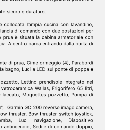
to sicuro e duraturo.
e collocata l’ampia cucina con lavandino,
a plancia di comando con due postazioni per
o prua è situata la cabina armatoriale con
ccia. A centro barca entrando dalla porta di
nte di prua, Cime ormeggio (4), Parabordi
a da bagno, Luci a LED sul ponte di poppa e
ozzetto, Lettino prendisole integrato nel
vetroceramica Wallas, Frigorifero 65 litri,
noce laccato, Moquettes pozzetto, Pompa di
", Garmin GC 200 reverse image camera,
 thruster, Bow thruster switch joystick,
romba, Luci navigazione, Dispositivo
to antincendio, Sedile di comando doppio,