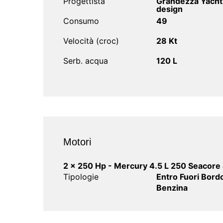
Progettista
Grandezza Yacht
design
Consumo
49
Velocità (croc)
28 Kt
Serb. acqua
120 L
Motori
2 x 250 Hp - Mercury 4.5 L 250 Seacor
Tipologie
Entro Fuori Bord
Benzina