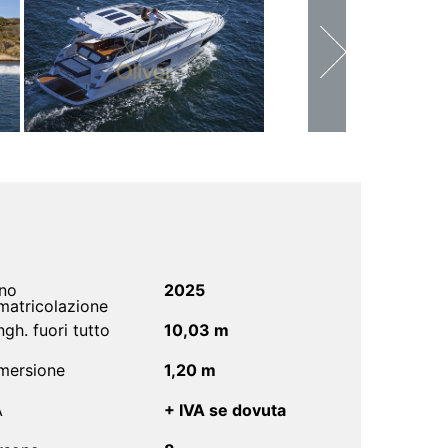
no
2025
matricolazione
gh. fuori tutto
10,03 m
mersione
1,20 m
A
+ IVA se dovuta