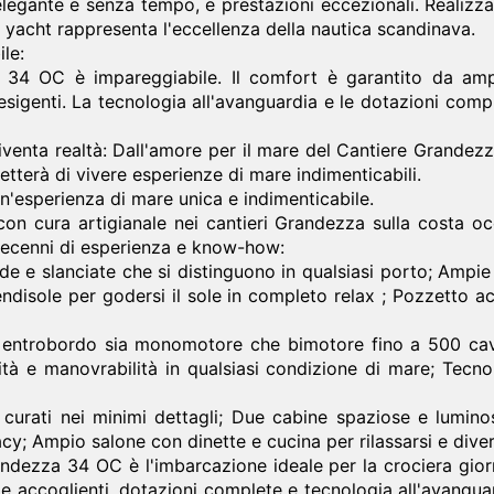
 elegante e senza tempo, e prestazioni eccezionali. Realizza
 yacht rappresenta l'eccellenza della nautica scandinava.
le:
 34 OC è impareggiabile. Il comfort è garantito da ampi 
 esigenti. La tecnologia all'avanguardia e le dotazioni com
iventa realtà: Dall'amore per il mare del Cantiere Grandezz
terà di vivere esperienze di mare indimenticabili.
n'esperienza di mare unica e indimenticabile.
on cura artigianale nei cantieri Grandezza sulla costa occ
 decenni di esperienza e know-how:
e e slanciate che si distinguono in qualsiasi porto; Ampie
endisole per godersi il sole in completo relax ; Pozzetto 
i entrobordo sia monomotore che bimotore fino a 500 cav
ità e manovrabilità in qualsiasi condizione di mare; Tecn
i e curati nei minimi dettagli; Due cabine spaziose e lumi
y; Ampio salone con dinette e cucina per rilassarsi e diver
ndezza 34 OC è l'imbarcazione ideale per la crociera giorn
e accoglienti, dotazioni complete e tecnologia all'avangu