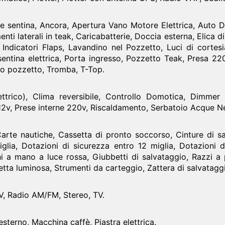
e sentina, Ancora, Apertura Vano Motore Elettrica, Auto D
nti laterali in teak, Caricabatterie, Doccia esterna, Elica d
 Indicatori Flaps, Lavandino nel Pozzetto, Luci di cortesia
ntina elettrica, Porta ingresso, Pozzetto Teak, Presa 2
lo pozzetto, Tromba, T-Top.
lettrico), Clima reversibile, Controllo Domotica, Dimmer
 12v, Prese interne 220v, Riscaldamento, Serbatoio Acque N
rte nautiche, Cassetta di pronto soccorso, Cinture di sa
iglia, Dotazioni di sicurezza entro 12 miglia, Dotazioni d
chi a mano a luce rossa, Giubbetti di salvataggio, Razzi a
tta luminosa, Strumenti da carteggio, Zattera di salvatagg
TV, Radio AM/FM, Stereo, TV.
esterno, Macchina caffè, Piastra elettrica.