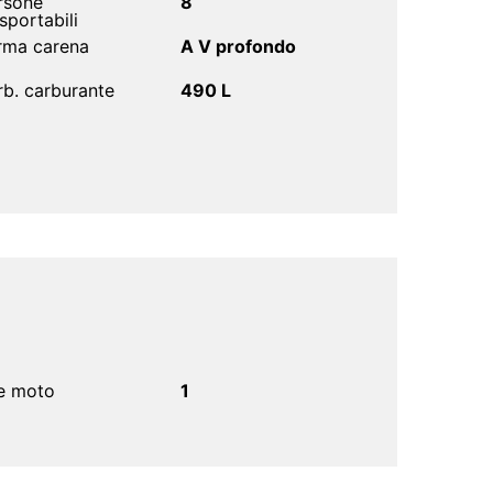
rsone
8
sportabili
rma carena
A V profondo
rb. carburante
490 L
e moto
1