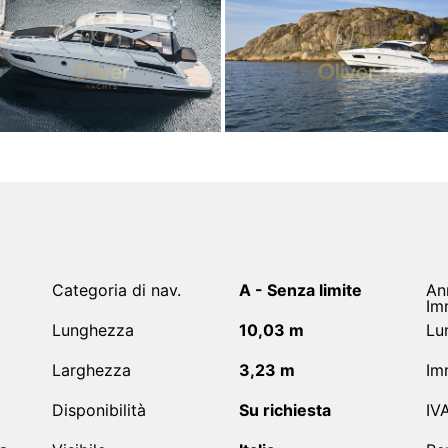
Categoria di nav.
A - Senza limite
An
Im
Lunghezza
10,03 m
Lun
Larghezza
3,23 m
Im
Disponibilità
Su richiesta
IV