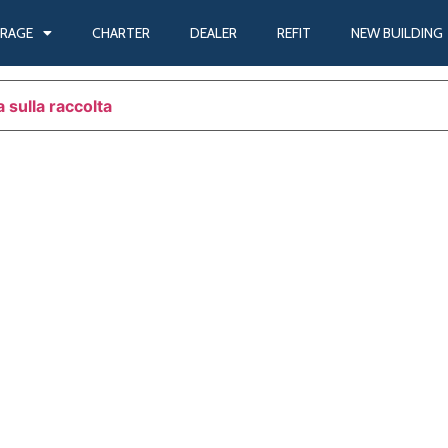
9 (2009)
RAGE
CHARTER
DEALER
REFIT
NEW BUILDING
 sulla raccolta
Le tue preferenze relative alla priva