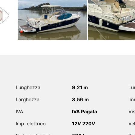
Lunghezza
9,21 m
Lun
Larghezza
3,56 m
Im
IVA
IVA Pagata
Vis
Imp. elettrico
12V 220V
Ve