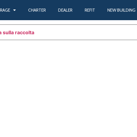
 373 (2005)
RAGE
CHARTER
DEALER
REFIT
NEW BUILDING
 sulla raccolta
Le tue preferenze relative alla priva